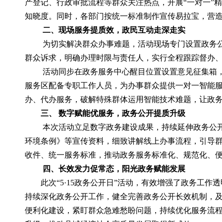
产登记、行政审批流程等群众关注热点，开展“一对一”
知晓度。同时，各部门按统一标准制作宣传易拉宝，营
二、现场服务提质效，政民互动走深走实
为切实解决群众办事难题，活动现场专门设置政务
群众诉求，明确办理时限与责任人，实行全程跟踪督办
活动同步在政务服务中心醒目位置设置意见征集箱
服务区配备专职工作人员，为办事群众提供一对一智能服
办、代办服务，破解特殊群体运用智能技术难题，让政
三、 数字赋能优服务，政务公开提质升级
本次活动立足数字政务建设成果，持续延伸政务公开
环境条例》等宣传资料，细致讲解线上办事流程，引导群
收件、统一服务标准，推动政务服务标准化、规范化、
四、长效发力促常态，阳光政务赋能发展
此次“5·15政务公开日”活动，有效增强了政务
持续深化政务公开工作，健全完善政务公开长效机制，
便利化建设，紧盯群众急难愁盼问题，持续优化服务流