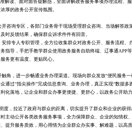
精准解读、面对面答疑解惑，全面讲解政务服务事项办理流程、
造浓厚的政务公开宣传氛围。
公开咨询专区，各部门业务骨干现场受理群众咨询、当场解答政
、及时反馈结果，确保群众诉求件件有回音。
，安排专人专职管理，全方位收集群众对政务公开、服务流程、
务指导，手把手教学群众使用政务服务自助终端、辽事通APP
务服务更有温度、更贴民心。
触角，进一步畅通业务办理渠道。现场向群众发放“便民服务一
众通过“指尖操作”完成信息查询、业务办理，真正实现“数据多
便利化落地，让企业和群众办事更便捷、更舒心，以政务公开助
工作透明度，拉近了政府与群众的距离，切实提升了群众和企业的获
及时主动公开各类政务服务事项，全力保障群众、企业的知情权
程、提升服务质效，用心用情为企业群众办实事、解难题，以高