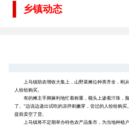
乡镇动态
上马镇助农增收大集上，山野菜摊位种类齐全，刚
人纷纷购买。
有的摊主手脚麻利地忙着称重，额头上渗着汗珠，脸
了。”边说边递出试吃的凉拌刺嫩芽，尝过的人纷纷购买。
提前卖空了货。
上马镇将不定期举办特色农产品集市，为当地种植