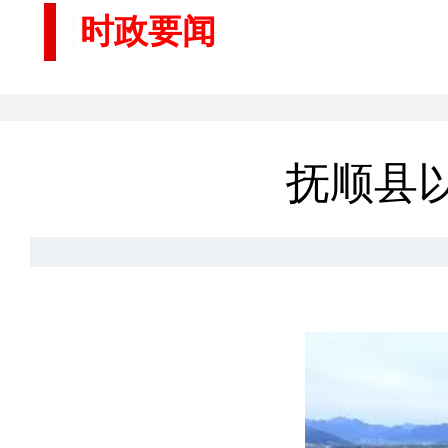
时政要闻
抚顺县