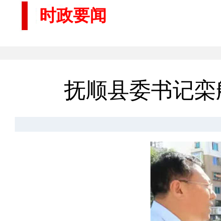
时政要闻
抚顺县委书记栾