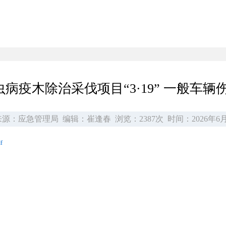
病疫木除治采伐项目“3·19” 一般车
源：应急管理局
编辑：崔逢春
浏览：2387次
时间：2026年6月
f