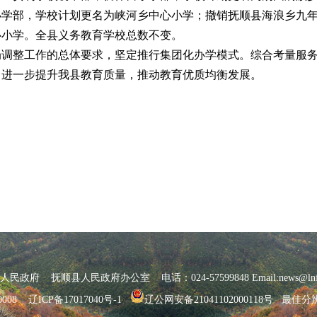
小学部，学校计划更名为峡河乡中心小学；撤销抚顺县海浪乡九
心小学。全县义务教育学校总数不变。
局调整工作的总体要求，坚定推行集团化办学模式。综合考量服
，进一步提升我县教育质量，推动教育优质均衡发展。
府 抚顺县人民政府办公室 电话：024-57599848 Email:news@lnfs
0008
辽ICP备17017040号-1
辽公网安备21041102000118号
最佳分辨率