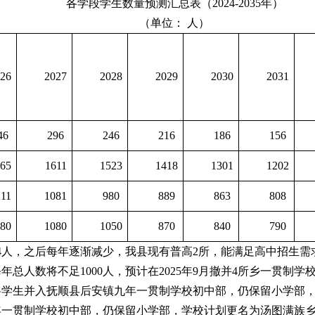
各学段学生数量预测汇总表（2024-2035年）
（单位： 人）
26
2027
2028
2029
2030
2031
46
296
246
216
186
156
65
1611
1523
1418
1301
1202
11
1081
980
889
863
808
80
1080
1050
870
840
790
104人，之后每年逐渐减少，我县现有普高2所，能满足高中招生需
生每年总人数将不足1000人，预计在2025年9月撤并4所乡一
将学生并入抚顺县后安镇九年一贯制学校初中部，仍保留小学部
年一贯制学校初中部，仍保留小学部，学校计划更名为汤图满族