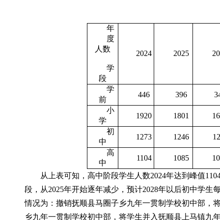
年
度
人数
2024
2025
20
学
段
学
446
396
3
前
小
1920
1801
16
学
初
1273
1246
12
中
高
1104
1085
10
中
从上表可知，高中阶段学生人数2024年达到峰值1
段，从2025年开始逐年减少，预计2028年以后初中学
情况为：撤销抚顺县马圈子乡九年一贯制学校初中部，
乡九年一贯制学校初中部，将学生并入抚顺县上马镇九