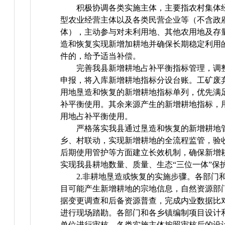
积极协调各类实施主体，主要指农村集体
型农业经营主体以及各类民营企业等（不含政
体），主动参与对未利用地、其他农用地及存
造和恢复实现新增加耕地并确保长期稳定利用
件的，给予适当补偿。
完善我县新增耕地占补平衡指标管理，调
申报，将入库新增耕地指标分设台账。工矿废
用地垦造和恢复的新增耕地指标单列，优先满
补平衡使用。其余来源产生的新增耕地指标，
用地占补平衡使用。
严格落实我县通过垦造和恢复的新增耕地
乡、村联动，实现新增耕地的全流程监管，验
后期使用管护等方面建立长效机制，确保新增
实现我县耕地数量、质量、生态“三位一体”保
2.非耕地垦造或恢复的实施步骤。各部门
目可能产生新增耕地的宗地信息，自然资源部
据变更调查和后备资源普查，完成内业数据比
进行现场踏勘。各部门和各乡镇编制项目设计
单位进行审核。各类实施主体按照审核后的设