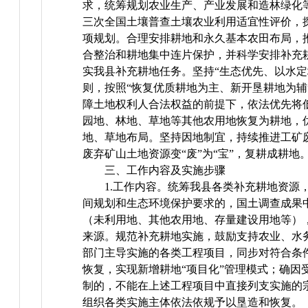
求，统筹规划农业生产、产业发展和造林绿化
三次全国土壤普查土壤农业利用适宜性评价，
项规划。合理安排耕地和永久基本农田布局，
合整治和耕地集中连片保护，并科学安排补充
实我县补充耕地任务。坚持“生态优先、以水定
则，按照“恢复优质耕地为主、新开垦耕地为辅
障土地权利人合法权益的前提下，依法优先将
园地、林地、草地等其他农用地恢复为耕地，
地、草地布局。坚持因地制宜，持续推进工矿
废弃矿山土地资源变“废”为“宝”，复耕成耕地
三、工作内容及实施步骤
1.工作内容。统筹我县各类补充耕地资源
间规划和生态环境保护要求的，国土调查成果
（未利用地、其他农用地、存量建设用地等）
来源。规范补充耕地实施，鼓励支持农业、水
部门主导实施的各类工程项目，同步对符合条
恢复，实现新增耕地“项目化”管理模式；确因
制的，不能在上述工程项目中直接列支实施的
组织各类实施主体依法依规予以垦造和恢复。