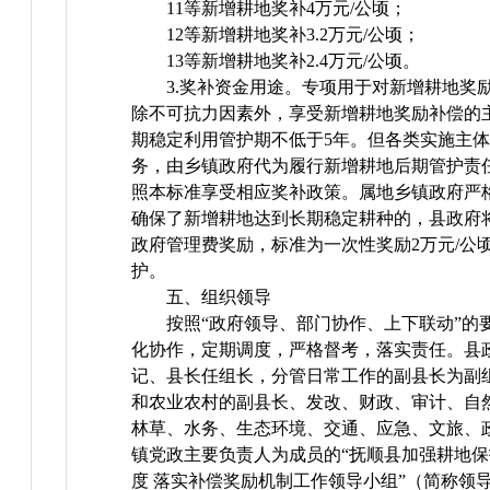
11等新增耕地奖补4万元/公顷；
12等新增耕地奖补3.2万元/公顷；
13等新增耕地奖补2.4万元/公顷。
3.奖补资金用途。专项用于对新增耕地奖
除不可抗力因素外，享受新增耕地奖励补偿的
期稳定利用管护期不低于5年。但各类实施主
务，由乡镇政府代为履行新增耕地后期管护责
照本标准享受相应奖补政策。属地乡镇政府严
确保了新增耕地达到长期稳定耕种的，县政府
政府管理费奖励，标准为一次性奖励2万元/公
护。
五、组织领导
按照“政府领导、部门协作、上下联动”的
化协作，定期调度，严格督考，落实责任。县
记、县长任组长，分管日常工作的副县长为副
和农业农村的副县长、发改、财政、审计、自
林草、水务、生态环境、交通、应急、文旅、
镇党政主要负责人为成员的“抚顺县加强耕地保
度 落实补偿奖励机制工作领导小组”（简称领