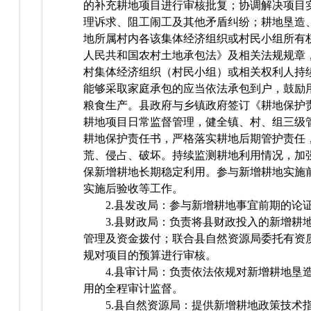
的补充耕地项目进行审核批复；协调解决项目
理诉求、阻工闹工及其他矛盾纠纷；耕地垦造
地所属村内各该集体经济组织或村民小组所有
人民共和国农村土地承包法》及相关法规规章
村集体经济组织（村民小组）或相关权利人持
能够采取家庭承包的应当依法承包到户，鼓励
粮食生产。县政府与乡镇政府签订《耕地保护
耕地项目日常监督管理，健全镇、村、组三级
耕地保护责任书，严格落实耕地后期管护责任
荒、侵占、破坏。持续监测耕地利用情况，加
保新增耕地长期稳定利用。参与新增耕地实施
实施后验收等工作。
2.县发改局：参与新增耕地事宜前期的论
3.县财政局：负责将县财政投入的新增耕
管理及资金拨付；联合县自然资源局委托有资
规对项目的预算进行审核。
4.县审计局：负责依法依规对新增耕地垦
用的全程审计监督。
5.县自然资源局：提供新增耕地政策技术