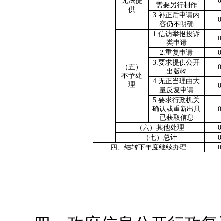
无法提
0
需要另行制作
供
3.补正后申请内
0
容仍不明确
1.信访举报投诉
0
类申请
2.重复申请
0
3.要求提供公开
（五）
0
出版物
不予处
4.无正当理由大
理
0
量反复申请
5.要求行政机关
确认或重新出具
0
已获取信息
（六）其他处理
0
（七）总计
0
四、结转下年度继续办理
0