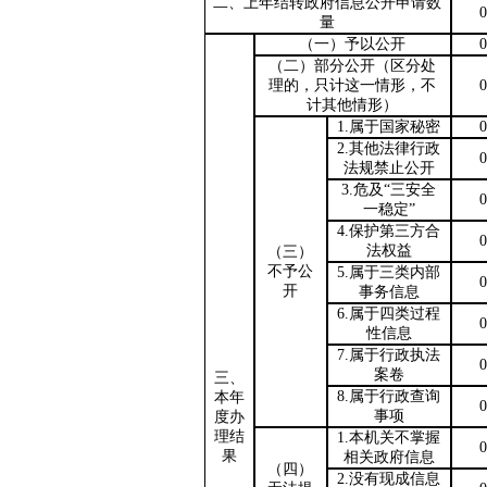
二、上年结转政府信息公开申请数
0
量
（一）予以公开
0
（二）部分公开（区分处
理的，只计这一情形，不
0
计其他情形）
1.属于国家秘密
0
2.其他法律行政
0
法规禁止公开
3.危及“三安全
0
一稳定”
4.保护第三方合
0
法权益
（三）
不予公
5.属于三类内部
0
开
事务信息
6.属于四类过程
0
性信息
7.属于行政执法
0
案卷
三、
8.属于行政查询
本年
0
事项
度办
理结
1.本机关不掌握
0
果
相关政府信息
（四）
2.没有现成信息