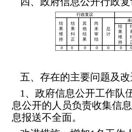
四、政府信息公开行政复
行政复议
未
结
结
其
尚
结
果
果
他
未
总
果
维
纠
结
审
计
维
持
正
果
结
持
0
0
0
0
0
0
五、存在的主要问题及改
1、政府信息公开工作队
息公开的人员负责收集信息
息报送不全面。