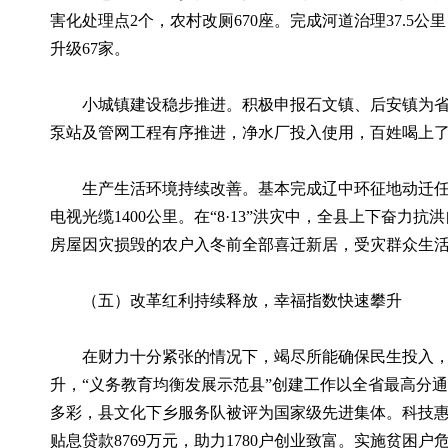
害化处理点2个，农村改厕670座。完成河道治理37.5公
升级67家。
小城镇建设稳步推进。积极申报石文镇、后安镇为省级
泵站及管网工程有序推进，净水厂投入使用，百姓喝上了
生产生活环境持续改善。基本完成辽中环征地动迁任务，完
电视光缆1400公里。在“8·13”洪灾中，全县上下奋
房屋因灾损毁的农户入冬前全部喜迁新居，受灾群众生
（五）改革红利持续释放，幸福指数快速攀升
在财力十分紧张的情况下，竭尽所能确保民生投入，民
升，“义务教育均衡发展示范县”创建工作以全省最高分通
多彩，县文化下乡服务队被评为国家级先进集体。科技惠
贴息贷款8769万元，助力1780户创业致富。实施贫困