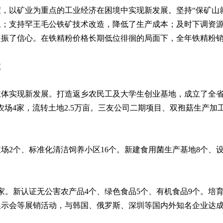
以矿业为重点的工业经济在困境中实现新发展。坚持“保矿山就
；支持罕王毛公铁矿技术改造，降低了生产成本；及时下调资源税
振了信心。在铁精粉价格长期低位徘徊的局面下，全年铁精粉销售
效
实现新发展。打造返乡农民工及大学生创业基地，成立了全省
农场4家，流转土地2.5万亩。三友公司二期项目、双孢菇生产加
、标准化清洁饲养小区16个。新建食用菌生产基地8个、设施农
新认证无公害农产品4个、绿色食品5个、有机食品9个。培育
展示会等展销活动，与韩国、俄罗斯、深圳等国内外知名企业达