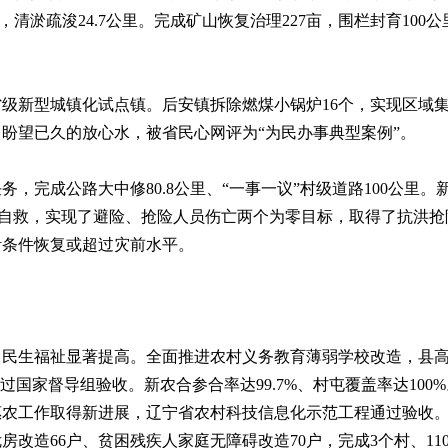
里，清淤疏浚24.7公里。完成矿山恢复治理227亩，围栏封育1
新型城镇化试点镇。后安镇拆除燃煤小锅炉16个，实现区域集
盼望已久的放心水，被省民心网评为“为民办事典型案例”。
成公路大中修80.8公里、“一事一议”村级道路100公里。新
力抗洪自救，实现了避险、抢险人员伤亡两个为零目标，取得了抗洪
活条件恢复或超过灾前水平。
生福祉显著提高。全面推进农村义务教育薄弱学校改造，县高
过国家督导组验收。新农合参合率达99.7%、村屯覆盖率达10
农工作取得新进展，辽宁省农村科技信息化示范工程通过验收。就
户危房改造66户、贫困残疾人家庭无障碍改造70户，完成3个村、