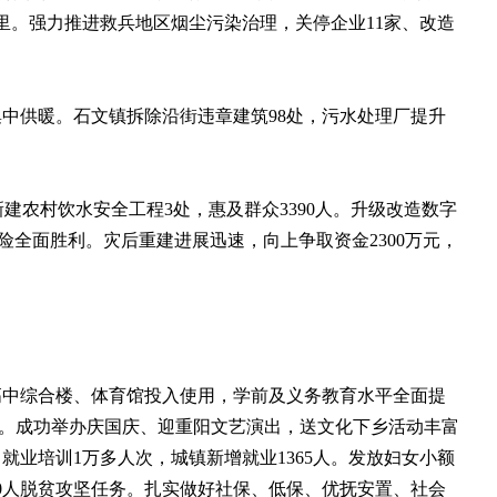
00公里。强力推进救兵地区烟尘污染治理，关停企业11家、改造
中供暖。石文镇拆除沿街违章建筑98处，污水处理厂提升
建农村饮水安全工程3处，惠及群众3390人。升级改造数字
抢险全面胜利。灾后重建进展迅速，向上争取资金2300万元，
中综合楼、体育馆投入使用，学前及义务教育水平全面提
0%。成功举办庆国庆、迎重阳文艺演出，送文化下乡活动丰富
业培训1万多人次，城镇新增就业1365人。发放妇女小额
110人脱贫攻坚任务。扎实做好社保、低保、优抚安置、社会