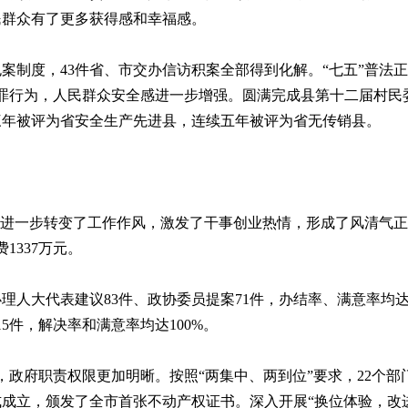
民群众有了更多获得感和幸福感。
度，43件省、市交办信访积案全部得到化解。“七五”普法正
犯罪行为，人民群众安全感进一步增强。圆满完成县第十二届村
三年被评为省安全生产先进县，连续五年被评为省无传销县。
一步转变了工作作风，激发了干事创业热情，形成了风清气正的
1337万元。
代表建议83件、政协委员提案71件，办结率、满意率均达10
5件，解决率和满意率均达100%。
政府职责权限更加明晰。按照“两集中、两到位”要求，22个部
成立，颁发了全市首张不动产权证书。深入开展“换位体验，改