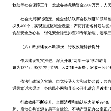
救助等社会保障工作，发放各类救助资金2907万元，人
社会大局和谐稳定。健全信访联席会议制度和领导包案制
探头400个，实现重点区域全覆盖；严厉打击各种违法
食品安全放心县，强化安全隐患排查和专项治理，连续
（六）政府建设不断加强，行政效能稳步提升
作风建设扎实推进。深入开展“两学一做”学习教育，进
减为137台。坚持厉行节约、反对铺张浪费，缩减三公经费
依法行政深入实施。自觉接受人大和政协监督，共办理人大
通民意诉求渠道，办结民心网和县长公开电话合理诉求41
行政效能不断提升。全面清理和确认权力清单994条，
牌。启动公共资源交易平台建设。不动产登记办公室正式