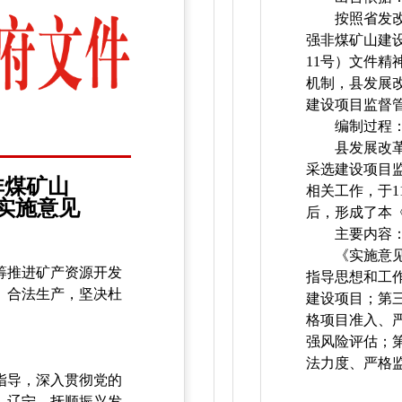
按照省发
强非煤矿山建设
11号）文件
机制，县发展
建设项目监督
编制过程
县发展改
采选建设项目
非煤矿山
相关工作，于
实施意见
后，形成了本
主要内容
《实施意
筹推进矿产资源开发
指导思想和工
、合法生产，坚决杜
建设项目；第
格项目准入、
强风险评估；
法力度、严格
指导，深入贯彻党的
、辽宁、抚顺振兴发