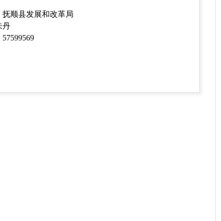
：抚顺县发展和改革局
：朱丹
7599569