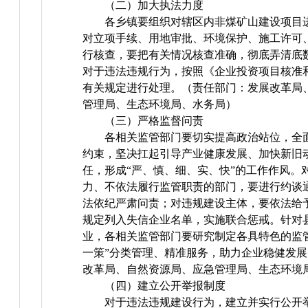
（二）加大执法力度
各乡镇要组织对辖区内非煤矿山建设项目
对立项手续、用地审批、环境保护、施工许可
行核查，要把有关情况核查准确，彻底弄清底
对于违法违规行为，按照《企业投资项目核准
有关规定进行处理。（责任部门：发展改革局
管理局、生态环境局、水务局）
（三）严格监督问责
各相关监管部门要切实提高政治站位，全
约束，坚决扛起引导产业健康发展、加快新旧
任，形成“严、慎、细、实、快”的工作作风。
力、不依法履行监管职责的部门，要进行约谈
法依纪严肃问责；对违规建设主体，要依法给
规定列入失信企业名单，实施联合惩戒。针对
业，各相关监管部门要研究制定各具特色的监
一策”分类管理、精准服务，助力企业稳健发
改革局、自然资源局、应急管理局、生态环境
（四）建立公开举报制度
对于违法违规建设行为，建立并实行公开